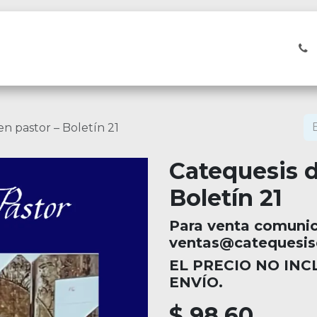
Cursos
n pastor – Boletín 21
Catequesis d
Boletín 21
Para venta comunic
ventas@catequesis
EL PRECIO NO IN
ENVÍO.
$
98.60