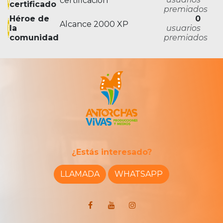
certificación
certificado
premiados
Héroe de
0
Alcance 2000 XP
la
usuarios
comunidad
premiados
¿Estás interesado?
LLAMADA
WHATSAPP