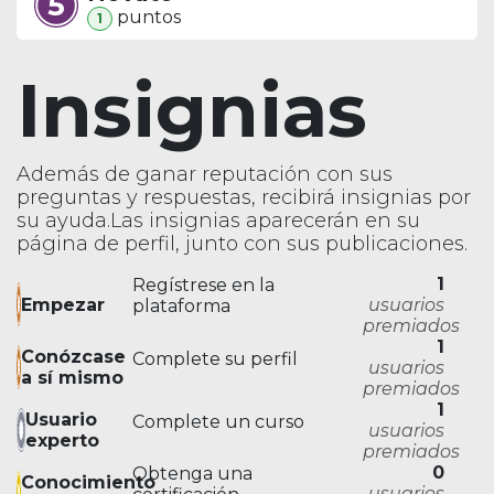
punto
s
1
Insignias
Además de ganar reputación con sus
preguntas y respuestas, recibirá insignias por
su ayuda.
Las insignias aparecerán en su
página de perfil, junto con sus publicaciones.
1
Regístrese en la
Empezar
usuarios
plataforma
premiados
1
Conózcase
Complete su perfil
usuarios
a sí mismo
premiados
1
Usuario
Complete un curso
usuarios
experto
premiados
0
Obtenga una
Conocimiento
usuarios